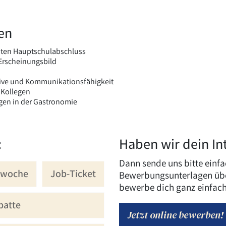
gen
guten Hauptschulabschluss
Erscheinungsbild
iative und Kommunikationsfähigkeit
 Kollegen
ngen in der Gastronomie
:
Haben wir dein In
Dann sende uns bitte einfa
swoche
Job-Ticket
Bewerbungsunterlagen über
bewerbe dich ganz einfach
batte
Jetzt online bewerben!