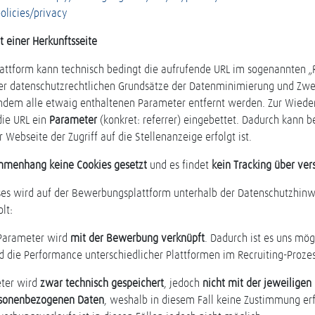
licies/privacy
 einer Herkunftsseite
ttform kann technisch bedingt die aufrufende URL im sogenannten „R
er datenschutzrechtlichen Grundsätze der Datenminimierung und Zw
indem alle etwaig enthaltenen Parameter entfernt werden. Zur Wiede
die URL ein
Parameter
(konkret: referrer) eingebettet. Dadurch kann 
Webseite der Zugriff auf die Stellenanzeige erfolgt ist.
mmenhang keine Cookies gesetzt
und es findet
kein Tracking über ver
s wird auf der Bewerbungsplattform unterhalb der Datenschutzhin
lt:
 Parameter wird
mit der Bewerbung verknüpft
. Dadurch ist es uns mög
ie Performance unterschiedlicher Plattformen im Recruiting-Prozes
eter wird
zwar technisch gespeichert
, jedoch
nicht mit der jeweilige
rsonenbezogenen Daten
, weshalb in diesem Fall keine Zustimmung erfor