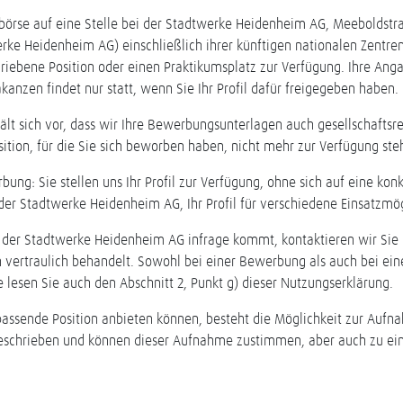
nbörse auf eine Stelle bei der Stadtwerke Heidenheim AG, Meeboldstr
ke Heidenheim AG) einschließlich ihrer künftigen nationalen Zentren
chriebene Position oder einen Praktikumsplatz zur Verfügung. Ihre Ang
akanzen findet nur statt, wenn Sie Ihr Profil dafür freigegeben haben.
t sich vor, dass wir Ihre Bewerbungsunterlagen auch gesellschaftsr
sition, für die Sie sich beworben haben, nicht mehr zur Verfügung ste
rbung: Sie stellen uns Ihr Profil zur Verfügung, ohne sich auf eine ko
e der Stadtwerke Heidenheim AG, Ihr Profil für verschiedene Einsatzmö
ei der Stadtwerke Heidenheim AG infrage kommt, kontaktieren wir Sie
vertraulich behandelt. Sowohl bei einer Bewerbung als auch bei eine
e lesen Sie auch den Abschnitt 2, Punkt g) dieser Nutzungserklärung.
ssende Position anbieten können, besteht die Möglichkeit zur Aufna
eschrieben und können dieser Aufnahme zustimmen, aber auch zu ei