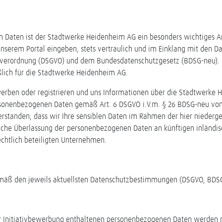
n Daten ist der Stadtwerke Heidenheim AG ein besonders wichtiges A
unserem Portal eingeben, stets vertraulich und im Einklang mit den
verordnung (DSGVO) und dem Bundesdatenschutzgesetz (BDSG-neu). D
eßlich für die Stadtwerke Heidenheim AG.
ewerben oder registrieren und uns Informationen über die Stadtwerke
onenbezogenen Daten gemäß Art. 6 DSGVO i.V.m. § 26 BDSG-neu von un
verstanden, dass wir Ihre sensiblen Daten im Rahmen der hier niederg
gliche Überlassung der personenbezogenen Daten an künftigen inländi
chtlich beteiligten Unternehmen.
mäß den jeweils aktuellsten Datenschutzbestimmungen (DSGVO, BDSG-
rer Initiativbewerbung enthaltenen personenbezogenen Daten werden 