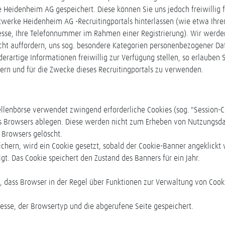
e Heidenheim AG gespeichert. Diese können Sie uns jedoch freiwillig
werke Heidenheim AG -Recruitingportals hinterlassen (wie etwa Ihre
resse, Ihre Telefonnummer im Rahmen einer Registrierung). Wir werd
cht auffordern, uns sog. besondere Kategorien personenbezogener Da
derartige Informationen freiwillig zur Verfügung stellen, so erlauben
ern und für die Zwecke dieses Recruitingportals zu verwenden.
lenbörse verwendet zwingend erforderliche Cookies (sog. "Session-Co
es Browsers ablegen. Diese werden nicht zum Erheben von Nutzungs
 Browsers gelöscht.
chern, wird ein Cookie gesetzt, sobald der Cookie-Banner angeklickt 
t. Das Cookie speichert den Zustand des Banners für ein Jahr.
, dass Browser in der Regel über Funktionen zur Verwaltung von Cook
resse, der Browsertyp und die abgerufene Seite gespeichert.