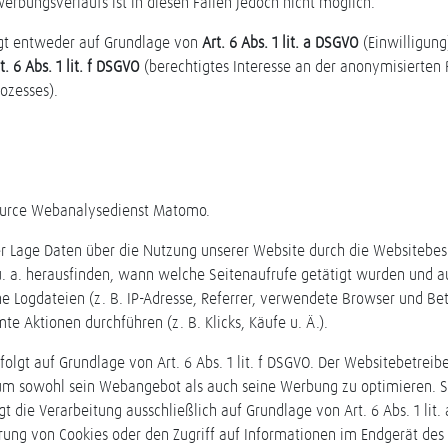
rbungsverlaufs ist in diesen Fällen jedoch nicht möglich.
lgt entweder auf Grundlage von
Art. 6 Abs. 1 lit. a DSGVO
(Einwilligung
t. 6 Abs. 1 lit. f DSGVO
(berechtigtes Interesse an der anonymisierten
ozesses).
ource Webanalysedienst Matomo.
er Lage Daten über die Nutzung unserer Website durch die Websitebes
u. a. herausfinden, wann welche Seitenaufrufe getätigt wurden und 
e Logdateien (z. B. IP-Adresse, Referrer, verwendete Browser und B
 Aktionen durchführen (z. B. Klicks, Käufe u. Ä.).
olgt auf Grundlage von Art. 6 Abs. 1 lit. f DSGVO. Der Websitebetreibe
 um sowohl sein Webangebot als auch seine Werbung zu optimieren. 
t die Verarbeitung ausschließlich auf Grundlage von Art. 6 Abs. 1 lit
rung von Cookies oder den Zugriff auf Informationen im Endgerät des 